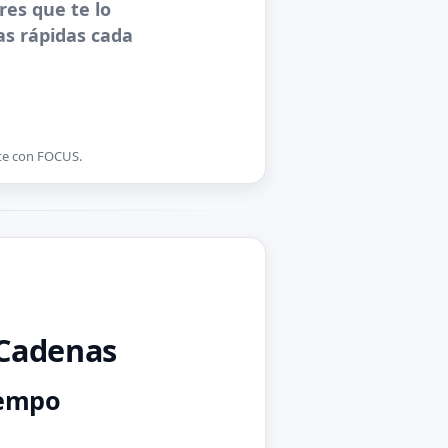
res que te lo
as rápidas cada
ste con FOCUS.
 Cadenas
iempo