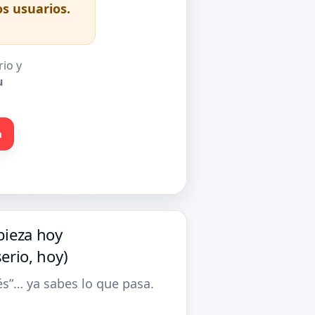
s usuarios.
io y
u
n
ieza hoy
serio, hoy)
és”… ya sabes lo que pasa.