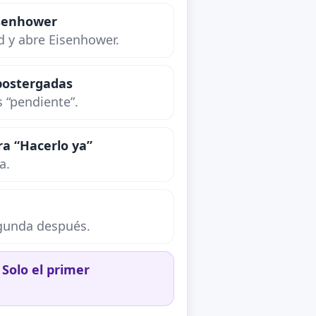
isenhower
d y abre Eisenhower.
 postergadas
s “pendiente”.
ra “Hacerlo ya”
a.
egunda después.
Solo el primer