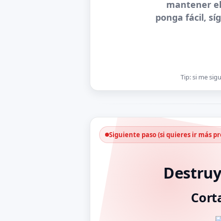
mantener el 
ponga fácil, s
Tip: si me si
Siguiente paso (si quieres ir más p
Destruy
Cort