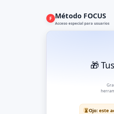
Método FOCUS
F
Acceso especial para usuarios
🎁 Tu
Gra
herram
Ojo:
este ac
⏳