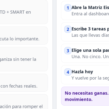
Abre la Matriz E
1
GTD + SMART en
Entra al dashboar
Escribe 3 tareas
2
Las que llevas día
ecuta lo importante.
Elige una sola pa
3
Una. No cinco. Un
niza sin tener la
Hazla hoy
4
Y vuelve por la s
 con fechas reales.
No necesitas ganas. 
movimiento.
nación para romper el